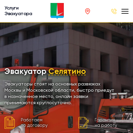
Услуги
Эвакуатора
род
в
р
сов
Эвакуатор
Селятино
автобусов
Эвакуаторы стоят на основных развязках
Москвы и Московской области, быстро приедут
в назначенное место, онлайн заявки
кинга
принимаются круглосуточно.
хники
Работаем
Гарантия
по договору
на работу