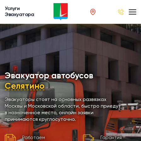
Услуги
Эвакуатора
род
в
р
сов
Эвакуатор автобусов
Селятино
автобусов
Эвакуаторы стоят на основных развязках
Москвы и Московской области, быстро приедут
кинга
в назначенное место, онлайн заявки
принимаются круглосуточно.
хники
Работаем
Гарантия