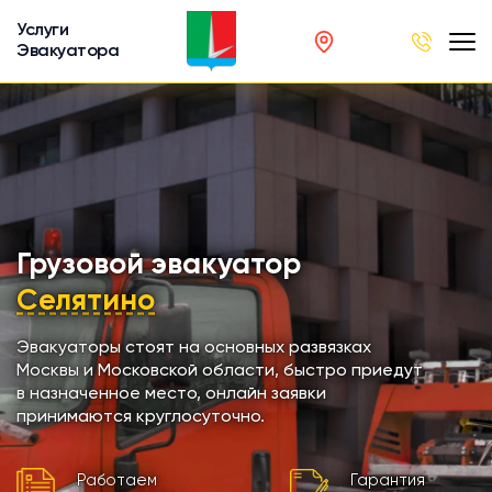
Услуги
Эвакуатора
род
в
р
сов
Грузовой эвакуатор
Селятино
автобусов
Эвакуаторы стоят на основных развязках
Москвы и Московской области, быстро приедут
кинга
в назначенное место, онлайн заявки
принимаются круглосуточно.
хники
Работаем
Гарантия